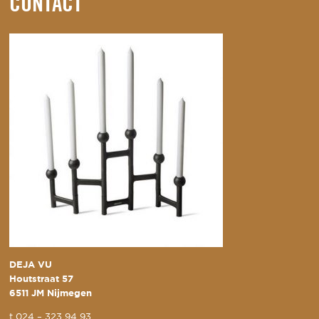
CONTACT
DEJA VU
Houtstraat 57
6511 JM Nijmegen
t
024 – 323 94 93