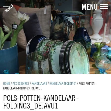
MENU
HOME
/
ACCESSOIRES
/
KANDELAARS
/
KANDELAAR [FOLDING]
/
POLS-POTTEN-
KANDELAAR-FOLDING3_DEJAVU1
POLS-POTTEN-KANDELAAR-
FOLDING3_DEJAVU1