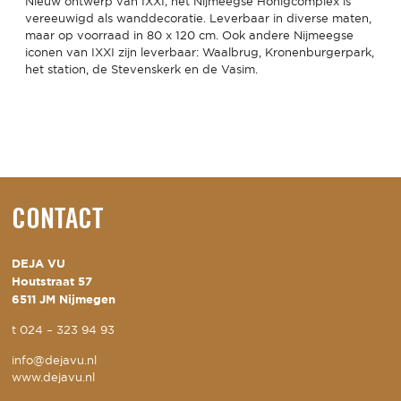
Nieuw ontwerp van IXXI; het Nijmeegse Honigcomplex is
vereeuwigd als wanddecoratie. Leverbaar in diverse maten,
maar op voorraad in 80 x 120 cm. Ook andere Nijmeegse
iconen van IXXI zijn leverbaar: Waalbrug, Kronenburgerpark,
het station, de Stevenskerk en de Vasim.
CONTACT
DEJA VU
Houtstraat 57
6511 JM Nijmegen
t
024 – 323 94 93
info@dejavu.nl
www.dejavu.nl