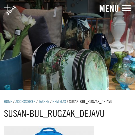
MENU
HOME
/
ACCESSOIRES
/
TASSEN
/
HEMDTAS
/
SUSAN-BIJL_RUGZAK_DEJAVU
SUSAN-BIJL_RUGZAK_DEJAVU