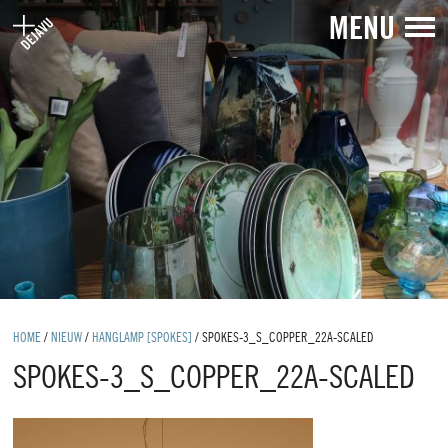
MENU
HOME
/
NIEUW
/
HANGLAMP [SPOKES]
/
SPOKES-3_S_COPPER_22A-SCALED
SPOKES-3_S_COPPER_22A-SCALED