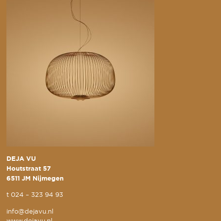
DEJA VU
Houtstraat 57
6511 JM Nijmegen
t
024 – 323 94 93
info@dejavu.nl