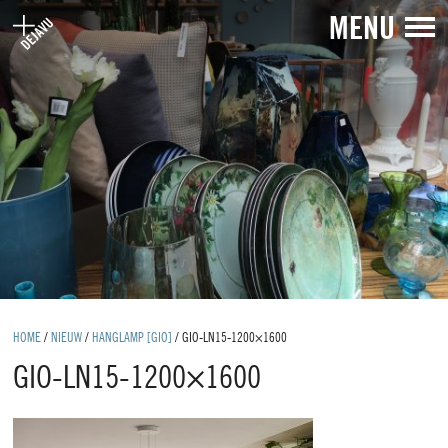
MENU
HOME
/
NIEUW
/
HANGLAMP [GIO]
/
GIO-LN15-1200×1600
GIO-LN15-1200×1600