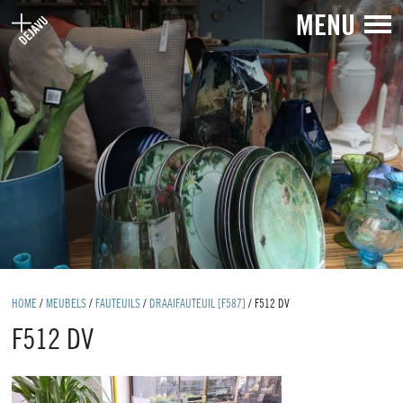
MENU
HOME
/
MEUBELS
/
FAUTEUILS
/
DRAAIFAUTEUIL [F587]
/
F512 DV
F512 DV