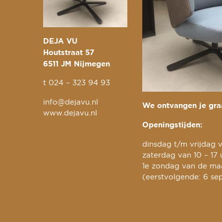
DEJA VU
Houtstraat 57
6511 JM Nijmegen
t
024 – 323 94 93
info@dejavu.nl
We ontvangen je graa
www.dejavu.nl
Openingstijden:
dinsdag t/m vrijdag v
zaterdag van 10 – 17 
1e zondag van de maa
(eerstvolgende: 6 se