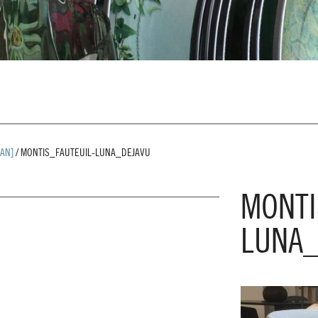
AN]
/
MONTIS_FAUTEUIL-LUNA_DEJAVU
MONTI
LUNA_