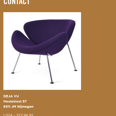
CONTACT
DEJA VU
Houtstraat 57
6511 JM Nijmegen
t
024 – 323 94 93