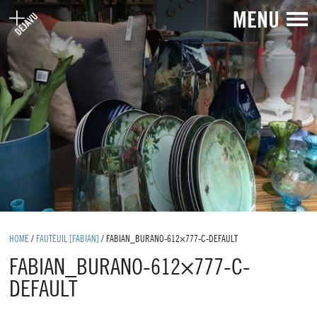
MENU
HOME
/
FAUTEUIL [FABIAN]
/
FABIAN_BURANO-612×777-C-DEFAULT
FABIAN_BURANO-612×777-C-
DEFAULT