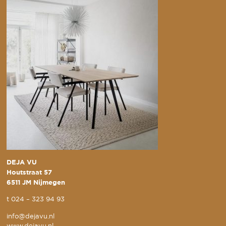
DEJA VU
Houtstraat 57
6511 JM Nijmegen
t
024 – 323 94 93
info@dejavu.nl