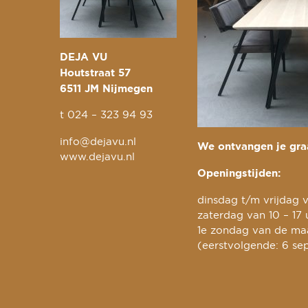
DEJA VU
Houtstraat 57
6511 JM Nijmegen
t
024 – 323 94 93
info@dejavu.nl
We ontvangen je graa
www.dejavu.nl
Openingstijden:
dinsdag t/m vrijdag v
zaterdag van 10 – 17 
1e zondag van de maa
(eerstvolgende: 6 se