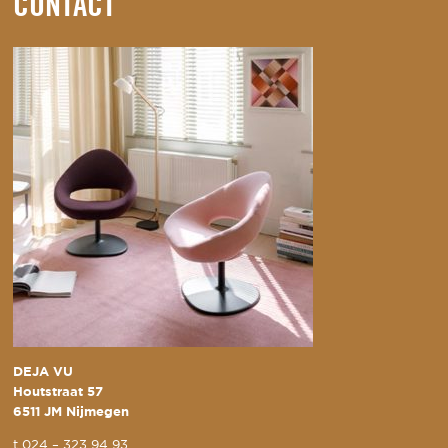
CONTACT
DEJA VU
Houtstraat 57
6511 JM Nijmegen
t
024 – 323 94 93