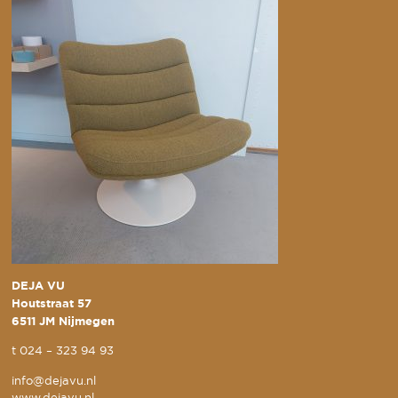
DEJA VU
Houtstraat 57
6511 JM Nijmegen
t
024 – 323 94 93
info@dejavu.nl