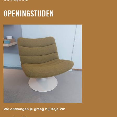
www.dejavu.nl
OPENINGSTIJDEN
We ontvangen je graag bij Deja Vu!