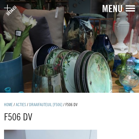
MENU
HOME
/
ACTIES
/
DRAAIFAUTEUIL [F506]
/
F506 DV
F506 DV