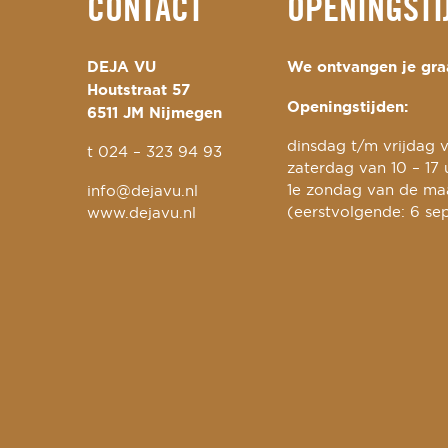
CONTACT
OPENINGSTI
DEJA VU
We ontvangen je graa
Houtstraat 57
Openingstijden:
6511 JM Nijmegen
dinsdag t/m vrijdag v
t
024 – 323 94 93
zaterdag van 10 – 17 
1e zondag van de maa
info@dejavu.nl
(eerstvolgende: 6 se
www.dejavu.nl