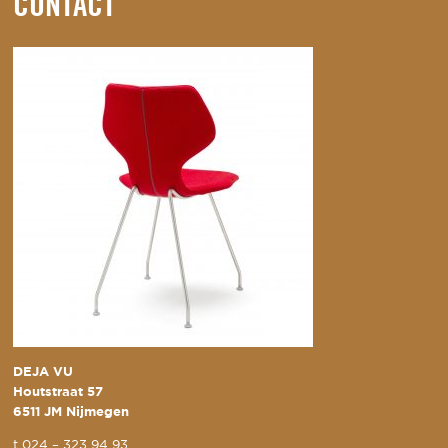
CONTACT
DEJA VU
Houtstraat 57
6511 JM Nijmegen
t
024 – 323 94 93