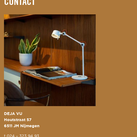
CONTACT
DEJA VU
Houtstraat 57
6511 JM Nijmegen
t
024 – 323 94 93