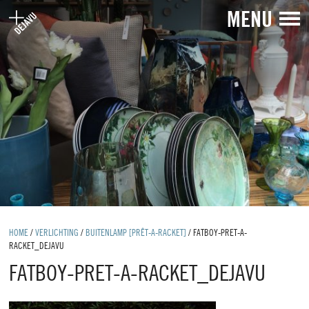
MENU
HOME
/
VERLICHTING
/
BUITENLAMP [PRÊT-A-RACKET]
/
FATBOY-PRET-A-
RACKET_DEJAVU
FATBOY-PRET-A-RACKET_DEJAVU