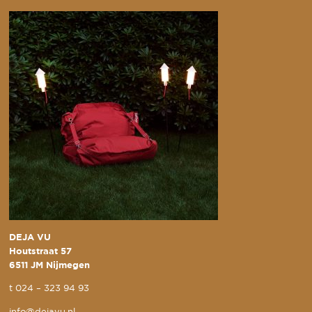
DEJA VU
Houtstraat 57
6511 JM Nijmegen
t
024 – 323 94 93