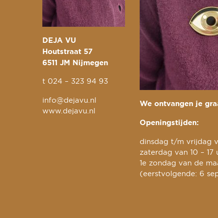
DEJA VU
Houtstraat 57
6511 JM Nijmegen
t
024 – 323 94 93
info@dejavu.nl
We ontvangen je graa
www.dejavu.nl
Openingstijden:
dinsdag t/m vrijdag v
zaterdag van 10 – 17 
1e zondag van de maa
(eerstvolgende: 6 se