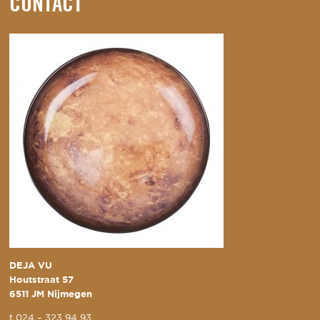
CONTACT
DEJA VU
Houtstraat 57
6511 JM Nijmegen
t
024 – 323 94 93