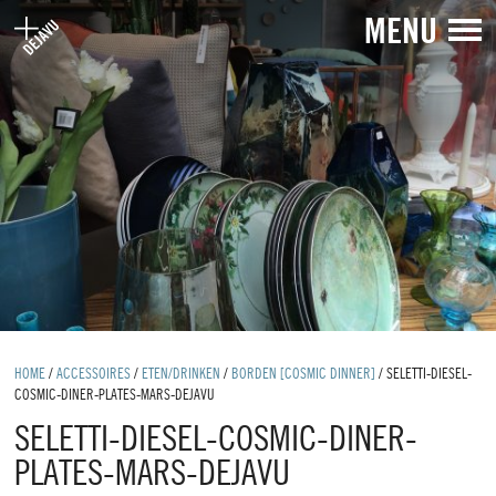
MENU
HOME
/
ACCESSOIRES
/
ETEN/DRINKEN
/
BORDEN [COSMIC DINNER]
/
SELETTI-DIESEL-
COSMIC-DINER-PLATES-MARS-DEJAVU
SELETTI-DIESEL-COSMIC-DINER-
PLATES-MARS-DEJAVU