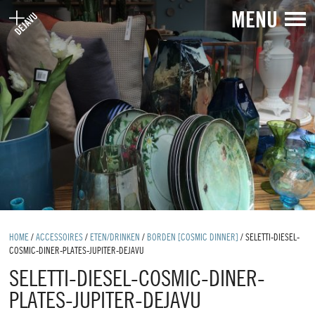
MENU
HOME
/
ACCESSOIRES
/
ETEN/DRINKEN
/
BORDEN [COSMIC DINNER]
/
SELETTI-DIESEL-
COSMIC-DINER-PLATES-JUPITER-DEJAVU
SELETTI-DIESEL-COSMIC-DINER-
PLATES-JUPITER-DEJAVU