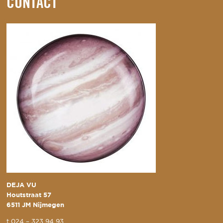
CONTACT
DEJA VU
Houtstraat 57
6511 JM Nijmegen
t
024 – 323 94 93