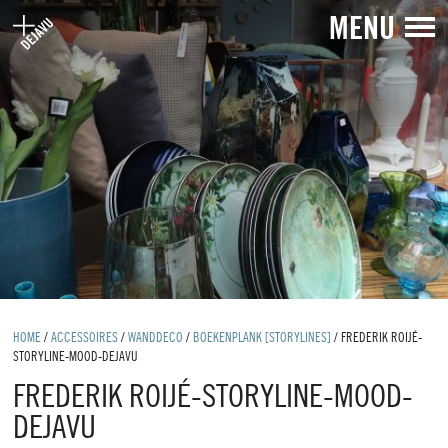
MENU
HOME
/
ACCESSOIRES
/
WANDDECO
/
BOEKENPLANK [STORYLINES]
/
FREDERIK ROIJÉ-
STORYLINE-MOOD-DEJAVU
FREDERIK ROIJÉ-STORYLINE-MOOD-
DEJAVU