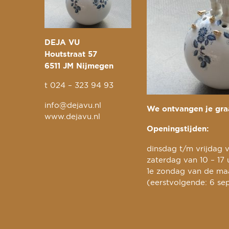
DEJA VU
Houtstraat 57
6511 JM Nijmegen
t
024 – 323 94 93
info@dejavu.nl
We ontvangen je graa
www.dejavu.nl
Openingstijden:
dinsdag t/m vrijdag v
zaterdag van 10 – 17 
1e zondag van de maa
(eerstvolgende: 6 se