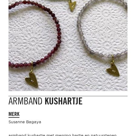
ARMBAND
KUSHARTJE
MERK
Susanne Bagaya
armband kushartje met messing hartje en natuurstenen