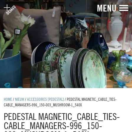
MENU
HOME
/
NIEUW
/
ACCESSOIRES [PEDESTAL]
/
PEDESTAL MAGNETIC_CABLE_TIES-
CABLE_MANAGERS-996_150-003_MUSHROOM-1_540X
PEDESTAL MAGNETIC_CABLE_TIES-
CABLE_MANAGERS-996_150-