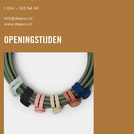
t
024 – 323 94 93
info@dejavu.nl
www.dejavu.nl
OPENINGSTIJDEN