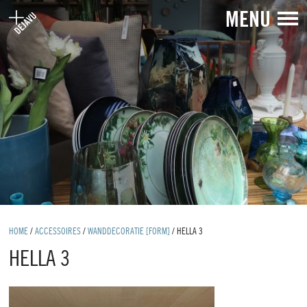
MENU
HOME
/
ACCESSOIRES
/
WANDDECORATIE [FORM]
/
HELLA 3
HELLA 3